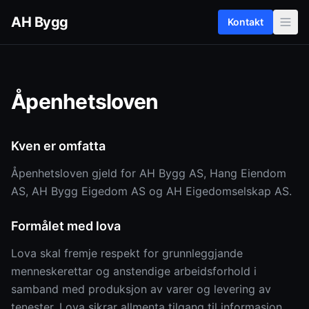
Hopp til innhald
AH Bygg
Kontakt
Åpenhetsloven
Kven er omfatta
Åpenhetsloven gjeld for AH Bygg AS, Hang Eiendom
AS, AH Bygg Eigedom AS og AH Eigedomselskap AS.
Formålet med lova
Lova skal fremje respekt for grunnleggjande
menneskerettar og anstendige arbeidsforhold i
samband med produksjon av varer og levering av
tenester. Lova sikrar allmenta tilgang til informasjon